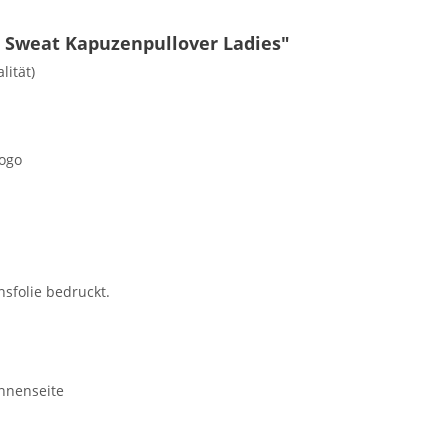
 Sweat Kapuzenpullover Ladies"
lität)
ogo
nsfolie bedruckt.
Innenseite