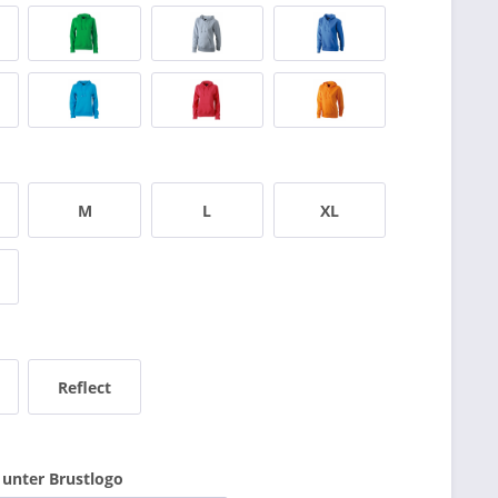
M
L
XL
Reflect
unter Brustlogo