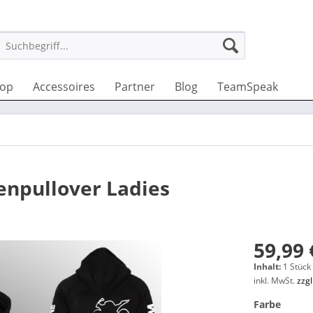
hop
Accessoires
Partner
Blog
TeamSpeak
npullover Ladies
59,99 
Inhalt:
1 Stück
inkl. MwSt.
zzg
Farbe